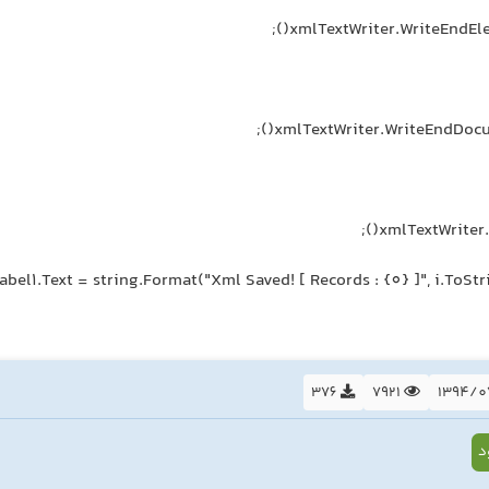
376
7921
د