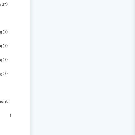
xmlTextWriter.WriteStartElement("Record");
xmlTextWriter.WriteAttributeString("ID", gridView.Rows[i].Cells[0].Value.ToString());
xmlTextWriter.WriteAttributeString("Name", gridView.Rows[i].Cells[1].Value.ToString());
xmlTextWriter.WriteAttributeString("Family", gridView.Rows[i].Cells[2].Value.ToString());
xmlTextWriter.WriteAttributeString("Age", gridView.Rows[i].Cells[3].Value.ToString());
xmlTextWriter.WriteEndElement();
}