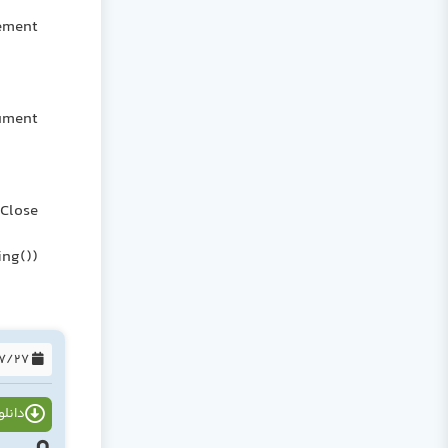
xmlTextWriter.WriteEndElement();
xmlTextWriter.WriteEndDocument();
xmlTextWriter.Close();
this.toolStripStatusLabel1.Text = string.Format("Xml Saved! [ Records : {0} ]", i.ToString());
1394/07/27
دانلو