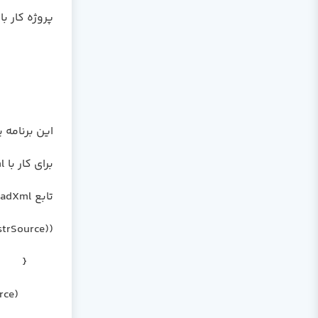
پروژه کار با XML
این برنامه یک 
برای کار با xml ها ابتدا باید using system.xml را در قسمت using ها وارد کنید.
تابع LoadXml فایل xml مورد نظر را باز میکند و در grid نمایش میدهد:
.strSource))
{
this.toolStripStatusLabel1.Text = string.Format("File : {0} does not exist!", this.strSource);