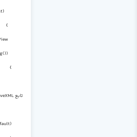
this.dt.Rows.Add(list);
}
this.dataGridView1.DataSource = this.dt.DefaultView;
this.toolStripStatusLabel1.Text = string.Format("Numer of Records is : {0}", this.dt.Rows.Count.ToString());
}
تابع SaveXML فایل xml مورد نظر را باز میکند و در grid نمایش میدهد:
XmlTextWriter xmlTextWriter = new XmlTextWriter(destination, ASCIIEncoding.Default);