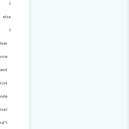
}
else
{
this.dt.Clear();
this.strDest = this.strSource;
XmlDocument xmlDoc = new XmlDocument();
XmlNodeList xmlNodeList;
XmlNode xmlNode;
xmlDoc.Load(this.strSource);
xmlNodeList = xmlDoc.GetElementsByTagName("Record");