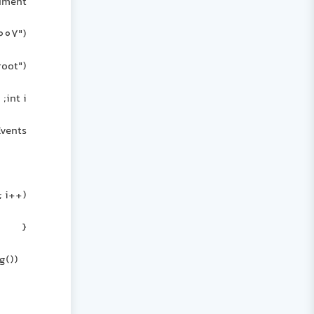
xmlTextWriter.WriteStartDocument();
xmlTextWriter.WriteComment("This Document Created By Hamed Vaziri - 2007");
xmlTextWriter.WriteStartElement("root");
int i;
Application.DoEvents();
for (i = 0; i <= gridView.Rows.Count - 2; i++)
{
this.toolStripStatusLabel1.Text = string.Format("Saving Record : {0}", i.ToString());