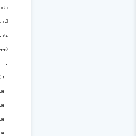
int i;
object[] list = new object[this.dt.Columns.Count];
Application.DoEvents();
for (i = 0; i <= xmlNodeList.Count - 1; i++)
{
xmlNode = xmlNodeList.Item(i);
list[0] = xmlNode.Attributes.Item(0).Value;
list[1] = xmlNode.Attributes.Item(1).Value;
list[2] = xmlNode.Attributes.Item(2).Value;
list[3] = xmlNode.Attributes.Item(3).Value;